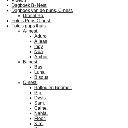
Video's
Dagboek B- Nest.
Dagboek van de pups, C-nest.
Dracht Bo.
Foto's Pups C-nest.
Foto's pups thuis
A- nest.
Aduro
Aileas
Indy
Noa
Ambor
B- nest.
Bas
Luna
Bisous
C-nest.
Ballou en Boomer.
Pip.
Dysis.
Sam.
Caine.
Nahla.
Floor.
Kim.