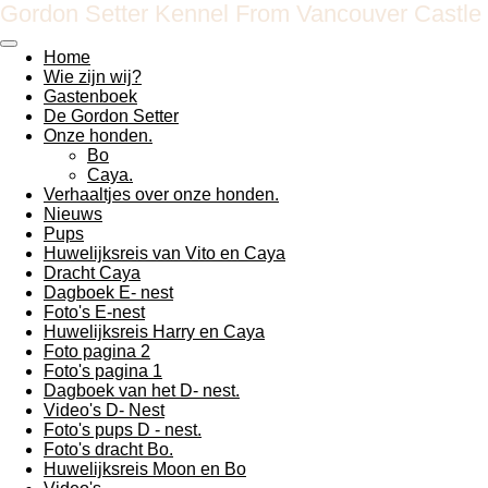
Gordon Setter Kennel From Vancouver Castle
Ga
direct
Home
naar
Wie zijn wij?
de
Gastenboek
hoofdinhoud
De Gordon Setter
Onze honden.
Bo
Caya.
Verhaaltjes over onze honden.
Nieuws
Pups
Huwelijksreis van Vito en Caya
Dracht Caya
Dagboek E- nest
Foto's E-nest
Huwelijksreis Harry en Caya
Foto pagina 2
Foto's pagina 1
Dagboek van het D- nest.
Video's D- Nest
Foto's pups D - nest.
Foto's dracht Bo.
Huwelijksreis Moon en Bo