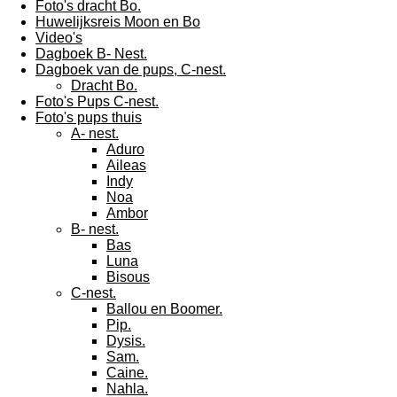
Foto's dracht Bo.
Huwelijksreis Moon en Bo
Video's
Dagboek B- Nest.
Dagboek van de pups, C-nest.
Dracht Bo.
Foto's Pups C-nest.
Foto's pups thuis
A- nest.
Aduro
Aileas
Indy
Noa
Ambor
B- nest.
Bas
Luna
Bisous
C-nest.
Ballou en Boomer.
Pip.
Dysis.
Sam.
Caine.
Nahla.