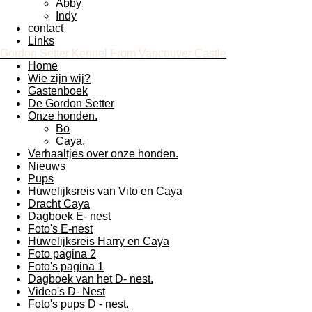
Abby
Indy
contact
Links
Gordon Setter Kennel From Vancouver Castle
Home
Wie zijn wij?
Gastenboek
De Gordon Setter
Onze honden.
Bo
Caya.
Verhaaltjes over onze honden.
Nieuws
Pups
Huwelijksreis van Vito en Caya
Dracht Caya
Dagboek E- nest
Foto's E-nest
Huwelijksreis Harry en Caya
Foto pagina 2
Foto's pagina 1
Dagboek van het D- nest.
Video's D- Nest
Foto's pups D - nest.