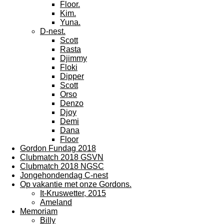
Floor.
Kim.
Yuna.
D-nest.
Scott
Rasta
Djimmy
Floki
Dipper
Scott
Orso
Denzo
Djoy
Demi
Dana
Floor
Gordon Fundag 2018
Clubmatch 2018 GSVN
Clubmatch 2018 NGSC
Jongehondendag C-nest
Op vakantie met onze Gordons.
It-Kruswetter, 2015
Ameland
Memoriam
Billy