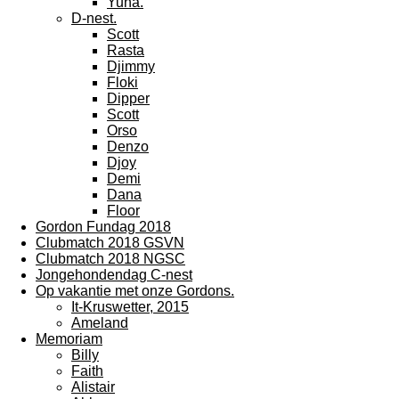
Yuna.
D-nest.
Scott
Rasta
Djimmy
Floki
Dipper
Scott
Orso
Denzo
Djoy
Demi
Dana
Floor
Gordon Fundag 2018
Clubmatch 2018 GSVN
Clubmatch 2018 NGSC
Jongehondendag C-nest
Op vakantie met onze Gordons.
It-Kruswetter, 2015
Ameland
Memoriam
Billy
Faith
Alistair