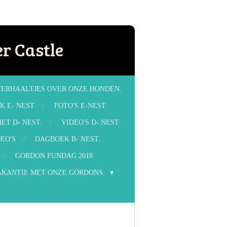
r Castle
VERHAALTJES OVER ONZE HONDEN.
K E- NEST
FOTO'S E-NEST
ET D- NEST.
VIDEO'S D- NEST
EO'S
DAGBOEK B- NEST.
GORDON FUNDAG 2018
AKANTIE MET ONZE GORDONS.