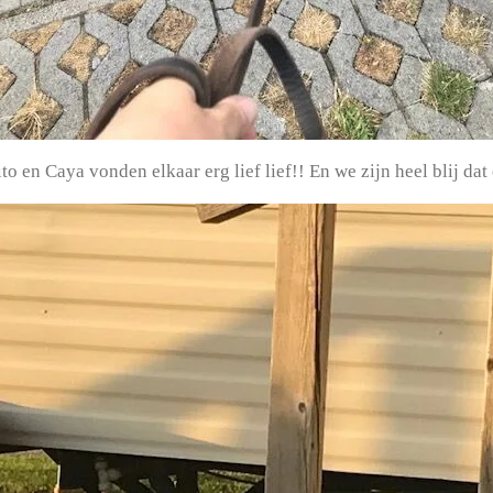
o en Caya vonden elkaar erg lief lief!! En we zijn heel blij da