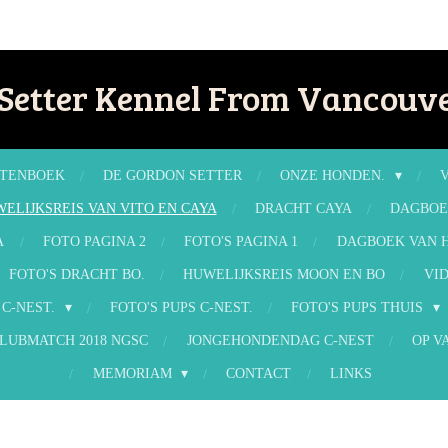
Setter Kennel From Vancouve
TENBOEK
DE GORDON SETTER
ONZE HONDEN.
ELIJKSREIS VAN VITO EN CAYA
DRACHT CAYA
DAGBOE
A
FOTO PAGINA 2
FOTO'S PAGINA 1
DAGBOEK VAN H
FOTO'S DRACHT BO.
HUWELIJKSREIS MOON EN BO
VID
 C-NEST.
FOTO'S PUPS C-NEST.
FOTO'S PUPS THUIS
LUBMATCH 2018 NGSC
JONGEHONDENDAG C-NEST
OP V
MEMORIAM
CONTACT
LINKS