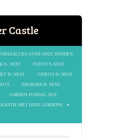
r Castle
VERHAALTJES OVER ONZE HONDEN.
K E- NEST
FOTO'S E-NEST
ET D- NEST.
VIDEO'S D- NEST
EO'S
DAGBOEK B- NEST.
GORDON FUNDAG 2018
AKANTIE MET ONZE GORDONS.