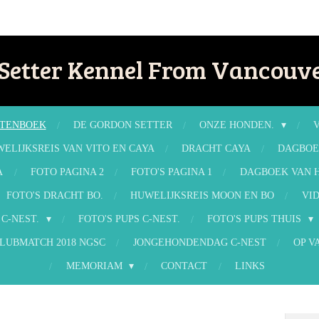
Setter Kennel From Vancouve
TENBOEK
DE GORDON SETTER
ONZE HONDEN.
ELIJKSREIS VAN VITO EN CAYA
DRACHT CAYA
DAGBOE
A
FOTO PAGINA 2
FOTO'S PAGINA 1
DAGBOEK VAN H
FOTO'S DRACHT BO.
HUWELIJKSREIS MOON EN BO
VID
 C-NEST.
FOTO'S PUPS C-NEST.
FOTO'S PUPS THUIS
LUBMATCH 2018 NGSC
JONGEHONDENDAG C-NEST
OP V
MEMORIAM
CONTACT
LINKS