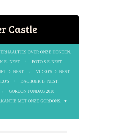
r Castle
VERHAALTJES OVER ONZE HONDEN.
K E- NEST
FOTO'S E-NEST
ET D- NEST.
VIDEO'S D- NEST
EO'S
DAGBOEK B- NEST.
GORDON FUNDAG 2018
AKANTIE MET ONZE GORDONS.