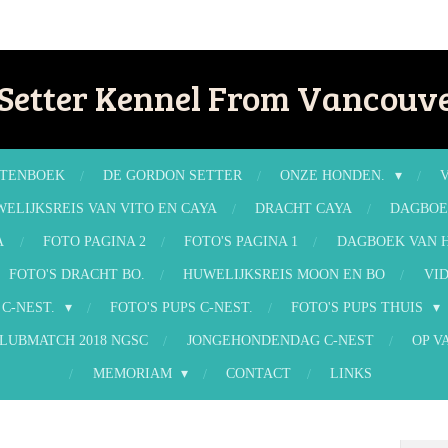
Setter Kennel From Vancouve
TENBOEK
DE GORDON SETTER
ONZE HONDEN.
ELIJKSREIS VAN VITO EN CAYA
DRACHT CAYA
DAGBOE
A
FOTO PAGINA 2
FOTO'S PAGINA 1
DAGBOEK VAN H
FOTO'S DRACHT BO.
HUWELIJKSREIS MOON EN BO
VID
 C-NEST.
FOTO'S PUPS C-NEST.
FOTO'S PUPS THUIS
LUBMATCH 2018 NGSC
JONGEHONDENDAG C-NEST
OP V
MEMORIAM
CONTACT
LINKS