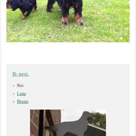
B- nest.
Bas
Luna
Bisous