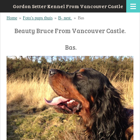
Gordon Setter Kennel From Vancouver Castle
Ga
direct
Home
»
Foto's pups thuis
»
B- nest.
»
Bas
naar
Beauty Bruce From Vancouver Castle.
de
hoofdinhoud
Bas.