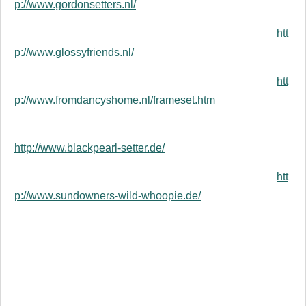
p://www.gordonsetters.nl/
htt
p://www.glossyfriends.nl/
htt
p://www.fromdancyshome.nl/frameset.htm
http://www.blackpearl-setter.de/
htt
p://www.sundowners-wild-whoopie.de/