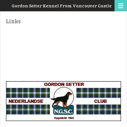
Gordon Setter Kennel From Vancouver Castle
Ga
direct
Links
naar
de
hoofdinhoud